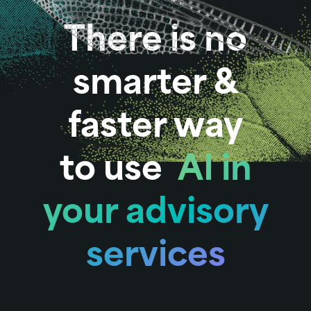
There is no
smarter &
faster way
to use
AI in
your advisory
services